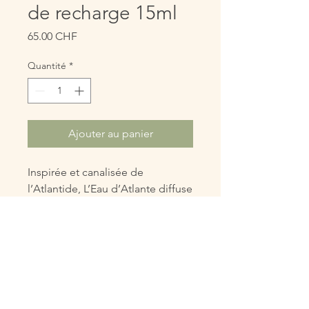
de recharge 15ml
Prix
65.00 CHF
Quantité
*
Ajouter au panier
Inspirée et canalisée de
l’Atlantide, L’Eau d’Atlante diffuse
des fréquences bienfaisantes
pour le Corps, l’Âme et l’Esprit.
Elle a été créée pour
accompagner l’Être dans son
éveil spirituel, harmoniser et
purifier les différents corps
énergétiques et favoriser le